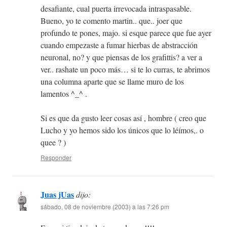
desafiante, cual puerta irrevocada intraspasable.
Bueno, yo te comento martin.. que.. joer que
profundo te pones, majo. si esque parece que fue ayer
cuando empezaste a fumar hierbas de abstracción
neuronal, no? y que piensas de los grafittis? a ver a
ver.. rashate un poco más… si te lo curras, te abrimos
una columna aparte que se llame muro de los
lamentos ^_^ .
Si es que da gusto leer cosas así , hombre ( creo que
Lucho y yo hemos sido los únicos que lo léímos,. o
quee ? )
Responder
Juas jUas
dijo:
sábado, 08 de noviembre (2003) a las 7:26 pm