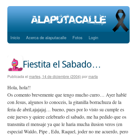
Inicio
Acerca de alaputacalle
Fotos
Login
Saltar
al
contenido
Fiestita el Sabado…
Publicada el
martes, 14 de diciembre (2004)
por
marta
Hola, hola!!
Os comento brevemente que tengo mucho curro… Ayer hablé
con Jesus, algunos lo conoceis, la gitanilla borrachuza de la
feria de abril,ajajajaj… bueno, pues por lo visto su cumple es
este jueves y quiere celebrarlo el sabado, me ha pedido que os
transmita el mensaje ya que le haria mucha ilusion veros (en
especial Waldo, Pipe , Edu, Raquel, joder no me acuerdo, pero