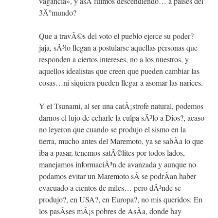
vagancia», y asÃ­ fuimos descendiendo… a paises del
3Â°mundo?
Que a travÃ©s del voto el pueblo ejerce su poder?
jaja, sÃ³lo llegan a postularse aquellas personas que
responden a ciertos intereses, no a los nuestros, y
aquellos idealistas que creen que pueden cambiar las
cosas…ni siquiera pueden llegar a asomar las narices.
Y el Tsunami, al ser una catÃ¡strofe natural, podemos
darnos el lujo de echarle la culpa sÃ³lo a Dios?, acaso
no leyeron que cuando se produjo el sismo en la
tierra, mucho antes del Maremoto, ya se sabÃ­a lo que
iba a pasar, tenemos satÃ©lites por todos lados,
manejamos informaciÃ³n de avanzada y aunque no
podamos evitar un Maremoto sÃ­ se podrÃ­an haber
evacuado a cientos de miles… pero dÃ³nde se
produjo?, en USA?, en Europa?, no mis queridos: En
los pasÃ­ses mÃ¡s pobres de AsÃ­a, donde hay