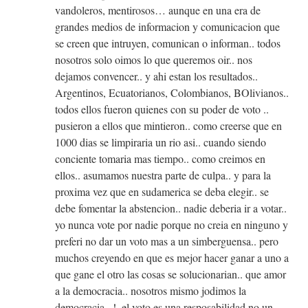
vandoleros, mentirosos… aunque en una era de
grandes medios de informacion y comunicacion que
se creen que intruyen, comunican o informan.. todos
nosotros solo oimos lo que queremos oir.. nos
dejamos convencer.. y ahi estan los resultados..
Argentinos, Ecuatorianos, Colombianos, BOlivianos..
todos ellos fueron quienes con su poder de voto ..
pusieron a ellos que mintieron.. como creerse que en
1000 dias se limpiraria un rio asi.. cuando siendo
conciente tomaria mas tiempo.. como creimos en
ellos.. asumamos nuestra parte de culpa.. y para la
proxima vez que en sudamerica se deba elegir.. se
debe fomentar la abstencion.. nadie deberia ir a votar..
yo nunca vote por nadie porque no creia en ninguno y
preferi no dar un voto mas a un simberguensa.. pero
muchos creyendo en que es mejor hacer ganar a uno a
que gane el otro las cosas se solucionarian.. que amor
a la democracia.. nosotros mismo jodimos la
democracia.. !, el voto es una resposabilidad no un