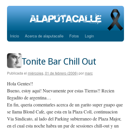
Inicio
Acerca de alaputacalle
Fotos
Login
Saltar
al
contenido
Tonite Bar Chill Out
Publicada el
miércoles, 01 de febrero (2006)
por
marc
Hola Gentes!!
Bueno, estoy aqui! Nuevamente por estas Tierras!! Recien
llegadito de argentina…
En fin, queria comentarles acerca de un garito super guapo que
se llama Blond Cafe, que esta en la Plaza Coll, continuacion
Via Sindicato, al lado del Parking subterraneo de Plaza Major,
en el cual esta noche habra un par de sessiones chill-out y un