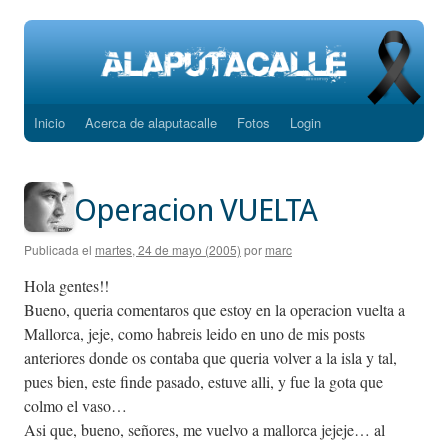
Inicio
Acerca de alaputacalle
Fotos
Login
Saltar
al
contenido
Operacion VUELTA
Publicada el
martes, 24 de mayo (2005)
por
marc
Hola gentes!!
Bueno, queria comentaros que estoy en la operacion vuelta a
Mallorca, jeje, como habreis leido en uno de mis posts
anteriores donde os contaba que queria volver a la isla y tal,
pues bien, este finde pasado, estuve alli, y fue la gota que
colmo el vaso…
Asi que, bueno, señores, me vuelvo a mallorca jejeje… al