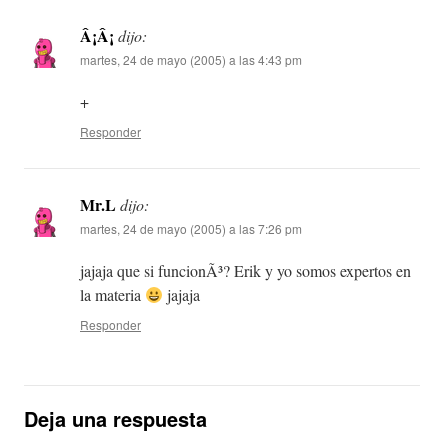
Â¡Â¡
dijo:
martes, 24 de mayo (2005) a las 4:43 pm
+
Responder
Mr.L
dijo:
martes, 24 de mayo (2005) a las 7:26 pm
jajaja que si funcionÃ³? Erik y yo somos expertos en
la materia
jajaja
Responder
Deja una respuesta