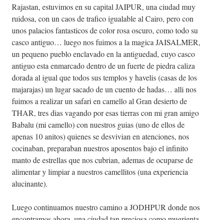
Rajastan, estuvimos en su capital JAIPUR, una ciudad muy
ruidosa, con un caos de trafico igualable al Cairo, pero con
unos palacios fantasticos de color rosa oscuro, como todo su
casco antiguo… luego nos fuimos a la magica JAISALMER,
un pequeno pueblo enclavado en la antiguedad, cuyo casco
antiguo esta enmarcado dentro de un fuerte de piedra caliza
dorada al igual que todos sus templos y havelis (casas de los
majarajas) un lugar sacado de un cuento de hadas… alli nos
fuimos a realizar un safari en camello al Gran desierto de
THAR, tres dias vagando por esas tierras con mi gran amigo
Babalu (mi camello) con nuestros guias (uno de ellos de
apenas 10 anitos) quienes se desvivian en atenciones, nos
cocinaban, preparaban nuestros aposentos bajo el infinito
manto de estrellas que nos cubrian, ademas de ocuparse de
alimentar y limpiar a nuestros camellitos (una experiencia
alucinante).
Luego continuamos nuestro camino a JODHPUR donde nos
encontramos ahora, una ciudad tan preciosa como mugrienta,