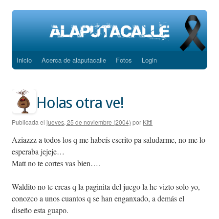
Inicio
Acerca de alaputacalle
Fotos
Login
Saltar
al
contenido
Holas otra ve!
Publicada el
jueves, 25 de noviembre (2004)
por
Kitti
Aziazzz a todos los q me habeís escrito pa saludarme, no me lo
esperaba jejeje…
Matt no te cortes vas bien….
Waldito no te creas q la paginita del juego la he vizto solo yo,
conozco a unos cuantos q se han enganxado, a demás el
diseño esta guapo.