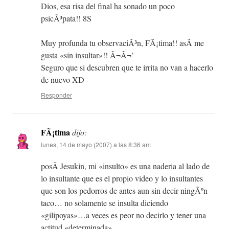
Dios, esa risa del final ha sonado un poco
psicÃ³pata!! 8S
Muy profunda tu observaciÃ³n, FÃ¡tima!! asÃ­ me
gusta «sin insultar»!! Â¬Â¬’
Seguro que si descubren que te irrita no van a hacerlo
de nuevo XD
Responder
FÃ¡tima
dijo:
lunes, 14 de mayo (2007) a las 8:36 am
posÃ­ Jesukin, mi «insulto» es una naderia al lado de
lo insultante que es el propio video y lo insultantes
que son los pedorros de antes aun sin decir ningÃºn
taco… no solamente se insulta diciendo
«gilipoyas»…a veces es peor no decirlo y tener una
actitud «determinada».