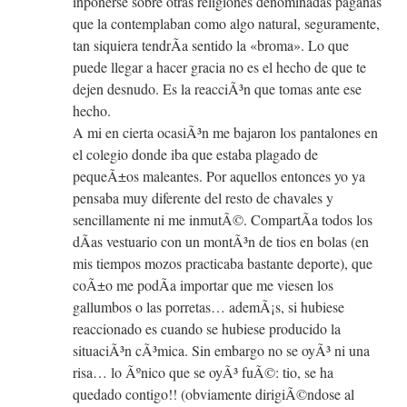
inponerse sobre otras religiones denominadas paganas
que la contemplaban como algo natural, seguramente,
tan siquiera tendrÃ­a sentido la «broma». Lo que
puede llegar a hacer gracia no es el hecho de que te
dejen desnudo. Es la reacciÃ³n que tomas ante ese
hecho.
A mi en cierta ocasiÃ³n me bajaron los pantalones en
el colegio donde iba que estaba plagado de
pequeÃ±os maleantes. Por aquellos entonces yo ya
pensaba muy diferente del resto de chavales y
sencillamente ni me inmutÃ©. CompartÃ­a todos los
dÃ­as vestuario con un montÃ³n de tios en bolas (en
mis tiempos mozos practicaba bastante deporte), que
coÃ±o me podÃ­a importar que me viesen los
gallumbos o las porretas… ademÃ¡s, si hubiese
reaccionado es cuando se hubiese producido la
situaciÃ³n cÃ³mica. Sin embargo no se oyÃ³ ni una
risa… lo Ãºnico que se oyÃ³ fuÃ©: tio, se ha
quedado contigo!! (obviamente dirigiÃ©ndose al