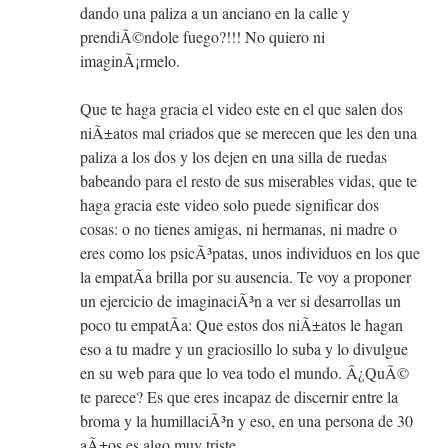
dando una paliza a un anciano en la calle y
prendiÃ©ndole fuego?!!! No quiero ni
imaginÃ¡rmelo.
Que te haga gracia el video este en el que salen dos
niÃ±atos mal criados que se merecen que les den una
paliza a los dos y los dejen en una silla de ruedas
babeando para el resto de sus miserables vidas, que te
haga gracia este video solo puede significar dos
cosas: o no tienes amigas, ni hermanas, ni madre o
eres como los psicÃ³patas, unos individuos en los que
la empatÃ­a brilla por su ausencia. Te voy a proponer
un ejercicio de imaginaciÃ³n a ver si desarrollas un
poco tu empatÃ­a: Que estos dos niÃ±atos le hagan
eso a tu madre y un graciosillo lo suba y lo divulgue
en su web para que lo vea todo el mundo. Â¿QuÃ©
te parece? Es que eres incapaz de discernir entre la
broma y la humillaciÃ³n y eso, en una persona de 30
aÃ±os es algo muy triste.