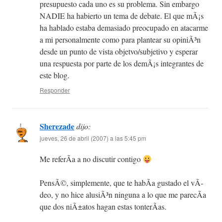
presupuesto cada uno es su problema. Sin embargo
NADIE ha habierto un tema de debate. El que mÃ¡s
ha hablado estaba demasiado preocupado en atacarme
a mi personalmente como para plantear su opiniÃ³n
desde un punto de vista objetvo/subjetivo y esperar
una respuesta por parte de los demÃ¡s integrantes de
este blog.
Responder
Sherezade
dijo:
jueves, 26 de abril (2007) a las 5:45 pm
Me referÃ­a a no discutir contigo
PensÃ©, simplemente, que te habÃ­a gustado el vÃ­
deo, y no hice alusiÃ³n ninguna a lo que me parecÃ­a
que dos niÃ±atos hagan estas tonterÃ­as.