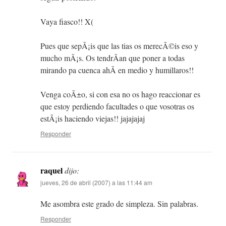
Vaya fiasco!! X(
Pues que sepÃ¡is que las tias os merecÃ©is eso y
mucho mÃ¡s. Os tendrÃ­an que poner a todas
mirando pa cuenca ahÃ­ en medio y humillaros!!
Venga coÃ±o, si con esa no os hago reaccionar es
que estoy perdiendo facultades o que vosotras os
estÃ¡is haciendo viejas!! jajajajaj
Responder
raquel
dijo:
jueves, 26 de abril (2007) a las 11:44 am
Me asombra este grado de simpleza. Sin palabras.
Responder