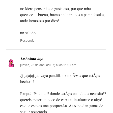
no kiero pensar ke te gusta eso, por que mira
queeeee… bueno, bueno ande iremos a parar, jesuke,
ande iremossss por dios!
un saludo
Responder
Anónimo
dijo:
jueves, 26 de abril (2007) a las 11:31 am
Jjajajajajaja, vaya pandilla de moÃ±as que estÃ¡is
hechos!!
Raquel, Paola…!! donde estÃ¡is cuando os necesito!?
quereis meter un poco de caÃ±a, insultarme o algo!!
es que esto es una porquerÃ­a. AsÃ­ no dan ganas de
seguir posteando.