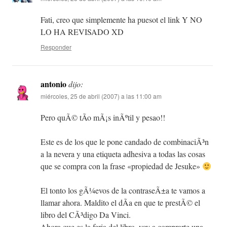
Fati, creo que simplemente ha puesot el link Y NO
LO HA REVISADO XD
Responder
antonio
dijo:
miércoles, 25 de abril (2007) a las 11:00 am
Pero quÃ© tÃ­o mÃ¡s inÃºtil y pesao!!
Este es de los que le pone candado de combinaciÃ³n
a la nevera y una etiqueta adhesiva a todas las cosas
que se compra con la frase «propiedad de Jesuke»
El tonto los gÃ¼evos de la contraseÃ±a te vamos a
llamar ahora. Maldito el dÃ­a en que te prestÃ© el
libro del CÃ³digo Da Vinci.
Ahora que es la feria del libro, voy a comprarte una