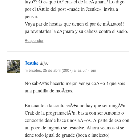
tuyo?? O es que tÃº eras el de la cÃ¡mara? Lo digo
por el tÃ­tulo del post «made in Jesuke», invita a
pensar.
Vaya par de hostias que tienen el par de niÃ±atos!!
pa reventarles la cÃ¡mara y su cabeza contra el suelo.
Responder
Jesuke
dijo:
miércoles, 25 de abril (2007) a las 5:44 pm
No sabÃ©is hacerlo mejor, venga coÃ±o!! que sois
una pandilla de moÃ±as.
En cuanto a la contraseÃ±a no hay que ser ningÃºn
Crak de la programaciÃ³n, basta con ser Antonio o
conocerle desde hace unos aÃ±os. A parte de eso con
un poco de ingenio se resuelve. Ahora veamos si se
tiene todo igual de grande (boca e intelecto).