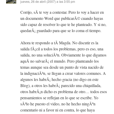
jueves, 26 de abril (2007) a las 3:55 pm
Corrijo, sÃ­ te voy a contestar. Pero lo voy a hacer en
un documento Word que publicarÃ© cuando hayas
sido capaz de resolver lo que te he planteado. Y si no,
quedarÃ¡ guardado para que se lo coma el tiempo.
Ahora te respondo a tÃ­ Magda. No discutir es la
salida fÃ¡cil a todos los problemas, pero es eso, una
salida, no una soluciÃ³n. Obviamente lo que digamos
aquÃ­ no salvarÃ¡ el mundo. Pero planteando los
temas aunque sea desde un punto de vista nacido de
la indignaciÃ³n, se llegan a crear valores comunes. A
algunos les habrÃ¡ hecho gracia (no digo en este
Blog), a otros les habrÃ¡ parecido una chiquillada,
otros habrÃ¡n dicho es problema de otro… todos esos
pensamientos se reflejan en lo que se escribe. Yo
sÃ³lo he puesto el video, no he hecho ningÃºn
comentario ni a favor ni en contra, lo que haya