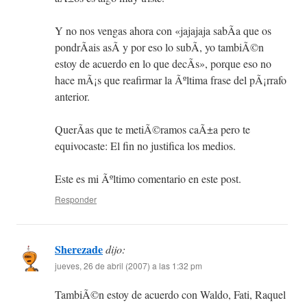
Y no nos vengas ahora con «jajajaja sabÃ­a que os
pondrÃ­ais asÃ­ y por eso lo subÃ­, yo tambiÃ©n
estoy de acuerdo en lo que decÃ­s», porque eso no
hace mÃ¡s que reafirmar la Ãºltima frase del pÃ¡rrafo
anterior.
QuerÃ­as que te metiÃ©ramos caÃ±a pero te
equivocaste: El fin no justifica los medios.
Este es mi Ãºltimo comentario en este post.
Responder
Sherezade
dijo:
jueves, 26 de abril (2007) a las 1:32 pm
TambiÃ©n estoy de acuerdo con Waldo, Fati, Raquel