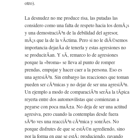
otro).
La desnudez no me produce risa, las putadas las
considero como una falta de respeto hacia los demÃ¡s
y una demostraciÃ³n de la debilidad del agresor,
mÃ¡s que la de la vÃ­ctima. Pero si no le diÃ©semos
importancia dejarÃ­a de tenerla y estas agresiones no
se producirÃ­an. Y sÃ­, remarco lo de agresiones
porque la «broma» se lleva al punto de romper
prendas, empujar y hacer caer a la persona. Eso es
una agresiÃ³n. Sin embargo las reacciones que toman
pueden ser cÃ³micas y no dejar de ser una agresiÃ³n.
Un ejemplo a modo de comparaciÃ³n serÃ­a la tÃ­pica
reyerta entre dos automovilistas que comienzan a
pegarse con poca maÃ±a. No deja de ser una actitud
agresiva, pero cuando la contemplas desde fuera
sÃ³lo ves una reacciÃ³n cÃ³mica y sonrÃ­es. No
porque disfrutes de que se estÃ©n agrediendo, sino
por la forma en que se estÃ¡ produciendo, rayando