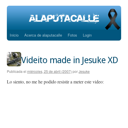
Inicio
Acerca de alaputacalle
Fotos
Login
Saltar
al
contenido
Videito made in Jesuke XD
Publicada el
miércoles, 25 de abril (2007)
por
Jesuke
Lo siento, no me he podido resistir a meter este video: