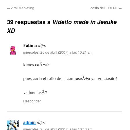
←Viral Marketing
costo del GÜENO→
39 respuestas a
Videito made in Jesuke
XD
Fatima
dijo:
miércoles, 25 de abril (2007) a las 10:21 am
kieres caÃ±a?
pues corta el rollo de la contraseÃ±a ya, graciosito!
va bien asÃ­?
Responder
admin
dijo:
miércoles, 25 de abril (2007) a las 10:40 am