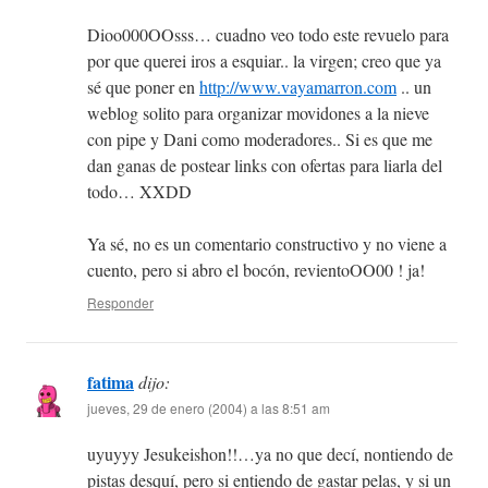
Dioo000OOsss… cuadno veo todo este revuelo para
por que querei iros a esquiar.. la virgen; creo que ya
sé que poner en
http://www.vayamarron.com
.. un
weblog solito para organizar movidones a la nieve
con pipe y Dani como moderadores.. Si es que me
dan ganas de postear links con ofertas para liarla del
todo… XXDD
Ya sé, no es un comentario constructivo y no viene a
cuento, pero si abro el bocón, revientoOO00 ! ja!
Responder
fatima
dijo:
jueves, 29 de enero (2004) a las 8:51 am
uyuyyy Jesukeishon!!…ya no que decí, nontiendo de
pistas desquí, pero si entiendo de gastar pelas, y si un