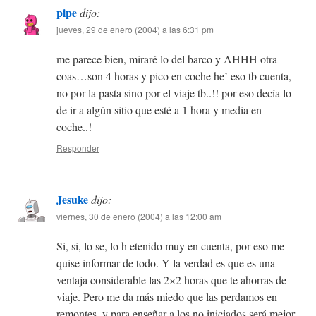
pipe
dijo:
jueves, 29 de enero (2004) a las 6:31 pm
me parece bien, miraré lo del barco y AHHH otra
coas…son 4 horas y pico en coche he’ eso tb cuenta,
no por la pasta sino por el viaje tb..!! por eso decía lo
de ir a algún sitio que esté a 1 hora y media en
coche..!
Responder
Jesuke
dijo:
viernes, 30 de enero (2004) a las 12:00 am
Si, si, lo se, lo h etenido muy en cuenta, por eso me
quise informar de todo. Y la verdad es que es una
ventaja considerable las 2×2 horas que te ahorras de
viaje. Pero me da más miedo que las perdamos en
remontes, y para enseñar a los no iniciados será mejor