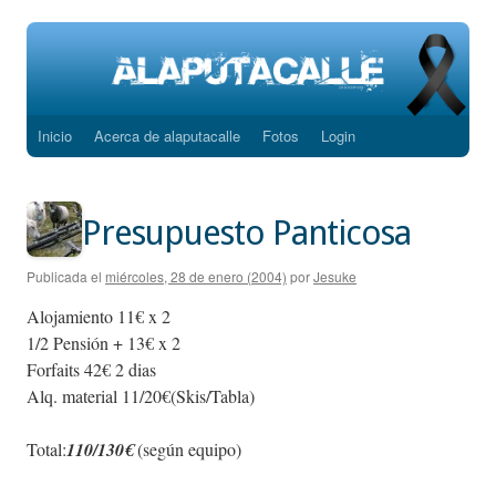
Inicio
Acerca de alaputacalle
Fotos
Login
Saltar
al
contenido
Presupuesto Panticosa
Publicada el
miércoles, 28 de enero (2004)
por
Jesuke
Alojamiento 11€ x 2
1/2 Pensión + 13€ x 2
Forfaits 42€ 2 dias
Alq. material 11/20€(Skis/Tabla)
Total:
110/130€
(según equipo)