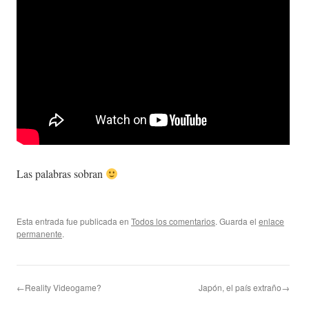
Las palabras sobran
Esta entrada fue publicada en
Todos los comentarios
. Guarda el
enlace
permanente
.
←Reality Videogame?
Japón, el país extraño→