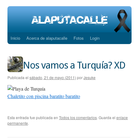
Inicio
Acerca de alaputacalle
Fotos
Login
Saltar
al
contenido
Nos vamos a Turquía? XD
Publicada el
sábado, 21 de mayo (2011)
por
Jesuke
Chaletito con piscina baratito baratito
Esta entrada fue publicada en
Todos los comentarios
. Guarda el
enlace
permanente
.