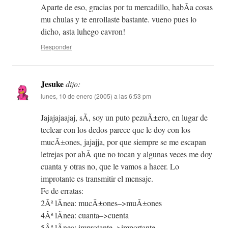
Aparte de eso, gracias por tu mercadillo, habÃ­a cosas
mu chulas y te enrollaste bastante. vueno pues lo
dicho, asta luhego cavron!
Responder
Jesuke
dijo:
lunes, 10 de enero (2005) a las 6:53 pm
Jajajajaajaj, sÃ­, soy un puto pezuÃ±ero, en lugar de
teclear con los dedos parece que le doy con los
mucÃ±ones, jajajja, por que siempre se me escapan
letrejas por ahÃ­ que no tocan y algunas veces me doy
cuanta y otras no, que le vamos a hacer. Lo
improtante es transmitir el mensaje.
Fe de erratas:
2Âª lÃ­nea: mucÃ±ones–>muÃ±ones
4Âª lÃ­nea: cuanta–>cuenta
5Âª lÃ­nea: improtante–>importante