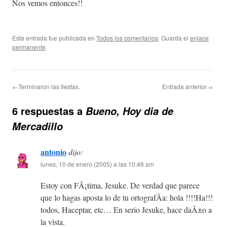
Nos vemos entonces!!
Esta entrada fue publicada en
Todos los comentarios
. Guarda el
enlace
permanente
.
←Terminaron las fiestas.
Entrada anterior→
6 respuestas a
Bueno, Hoy dia de
Mercadillo
antonio
dijo:
lunes, 10 de enero (2005) a las 10:46 am
Estoy con FÃ¡tima, Jesuke. De verdad que parece
que lo hagas aposta lo de tu ortografÃ­a: hola !!!!Ha!!!
todos, Haceptar, etc… En serio Jesuke, hace daÃ±o a
la vista.