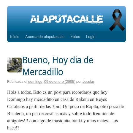
Inicio
Acerca de alaputacalle
Fotos
Login
Saltar
al
Bueno, Hoy dia de
contenido
Mercadillo
Publicada el
domingo, 09 de enero (2005)
por
Jesuke
Hola a todos. Esto es un post para recordaros que hoy
Domingo hay mercadillo en casa de Rakelu en Reyes
Católicos a partir de las 7pm, Un poco de Ropita, otro poco de
Bisutería, un par de cosillas más y sobre todo Reunión de
amigotes!!! con algo de musiquita tranki y unos mates… os
hace!?