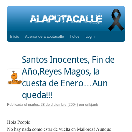
Inicio
Acerca de alaputacalle
Fotos
Login
Saltar
al
Santos Inocentes, Fin de
contenido
Año,Reyes Magos, la
cuesta de Enero…Aun
queda!!!
Publicada el
martes, 28 de diciembre (2004)
por
erikjanb
Hola People!
No hay nada como estar de vuelta en Mallorca! Aunque