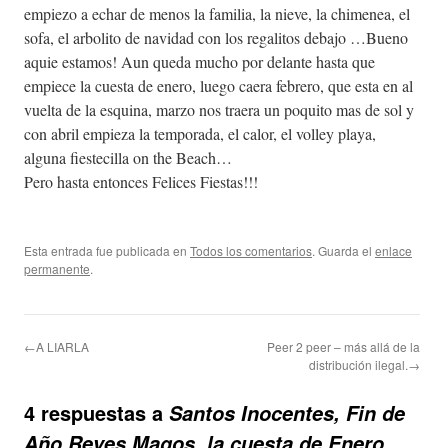
empiezo a echar de menos la familia, la nieve, la chimenea, el
sofa, el arbolito de navidad con los regalitos debajo …Bueno
aquie estamos! Aun queda mucho por delante hasta que
empiece la cuesta de enero, luego caera febrero, que esta en al
vuelta de la esquina, marzo nos traera un poquito mas de sol y
con abril empieza la temporada, el calor, el volley playa,
alguna fiestecilla on the Beach…
Pero hasta entonces Felices Fiestas!!!
Esta entrada fue publicada en
Todos los comentarios
. Guarda el
enlace
permanente
.
←A LIARLA
Peer 2 peer – más allá de la
distribución ilegal.→
4 respuestas a
Santos Inocentes, Fin de
Año,Reyes Magos, la cuesta de Enero…