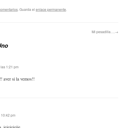
comentarios
. Guarda el
enlace permanente
.
Mi pesadilla….→
Uno
 las 1:21 pm
! aver si la vemos!!
s 10:42 pm
, jejejejejje