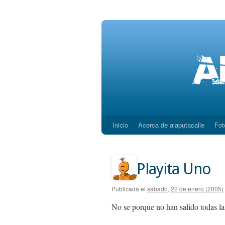
Inicio
Acerca de alaputacalle
Fot
Saltar
al
contenido
Playita Uno
Publicada el
sábado, 22 de enero (2005)
No se porque no han salido todas las