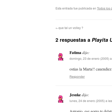
Esta entrada fue publicada en
Todos los 
←que tal un volley ?
2 respuestas a
Playita 
Fatima
dijo:
domingo, 23 de enero (2005) a
ostias la Marta!! cauendiez!
Responder
Jesuke
dijo:
lunes, 24 de enero (2005) a la
Antonio, ese gorro te delata