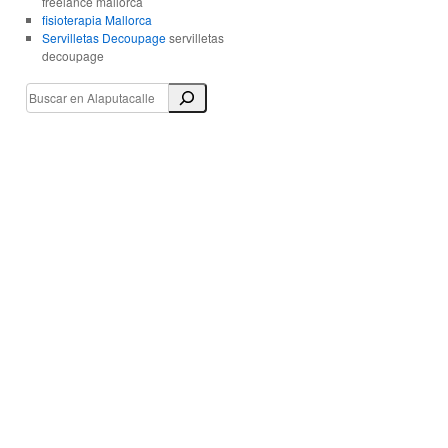
freelance mallorca
fisioterapia Mallorca
Servilletas Decoupage
servilletas
decoupage