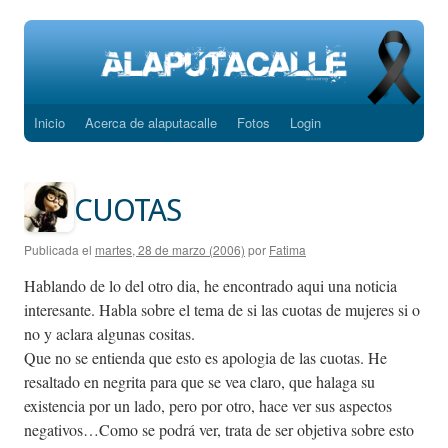
Inicio
Acerca de alaputacalle
Fotos
Login
Saltar
al
contenido
CUOTAS
Publicada el
martes, 28 de marzo (2006)
por
Fatima
Hablando de lo del otro dia, he encontrado aqui una noticia
interesante. Habla sobre el tema de si las cuotas de mujeres si o
no y aclara algunas cositas.
Que no se entienda que esto es apologia de las cuotas. He
resaltado en negrita para que se vea claro, que halaga su
existencia por un lado, pero por otro, hace ver sus aspectos
negativos…Como se podrá ver, trata de ser objetiva sobre esto