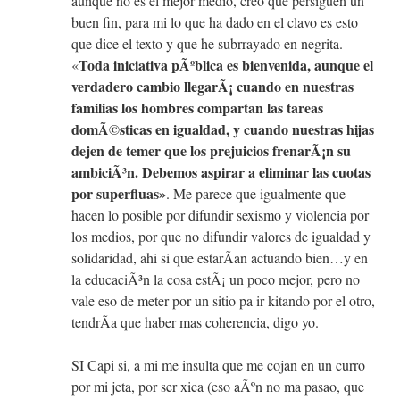
aunque no es el mejor medio, creo que persiguen un
buen fin, para mi lo que ha dado en el clavo es esto
que dice el texto y que he subrrayado en negrita.
Toda iniciativa pÃºblica es bienvenida, aunque el
«
verdadero cambio llegarÃ¡ cuando en nuestras
familias los hombres compartan las tareas
domÃ©sticas en igualdad, y cuando nuestras hijas
dejen de temer que los prejuicios frenarÃ¡n su
ambiciÃ³n. Debemos aspirar a eliminar las cuotas
por superfluas»
. Me parece que igualmente que
hacen lo posible por difundir sexismo y violencia por
los medios, por que no difundir valores de igualdad y
solidaridad, ahi si que estarÃ­an actuando bien…y en
la educaciÃ³n la cosa estÃ¡ un poco mejor, pero no
vale eso de meter por un sitio pa ir kitando por el otro,
tendrÃ­a que haber mas coherencia, digo yo.
SI Capi si, a mi me insulta que me cojan en un curro
por mi jeta, por ser xica (eso aÃºn no ma pasao, que