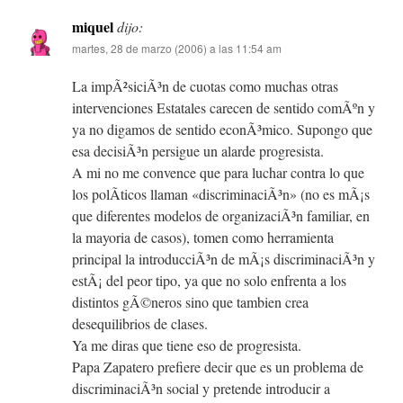
miquel
dijo:
martes, 28 de marzo (2006) a las 11:54 am
La impÃ²siciÃ³n de cuotas como muchas otras
intervenciones Estatales carecen de sentido comÃºn y
ya no digamos de sentido econÃ³mico. Supongo que
esa decisiÃ³n persigue un alarde progresista.
A mi no me convence que para luchar contra lo que
los polÃ­ticos llaman «discriminaciÃ³n» (no es mÃ¡s
que diferentes modelos de organizaciÃ³n familiar, en
la mayoria de casos), tomen como herramienta
principal la introducciÃ³n de mÃ¡s discriminaciÃ³n y
estÃ¡ del peor tipo, ya que no solo enfrenta a los
distintos gÃ©neros sino que tambien crea
desequilibrios de clases.
Ya me diras que tiene eso de progresista.
Papa Zapatero prefiere decir que es un problema de
discriminaciÃ³n social y pretende introducir a