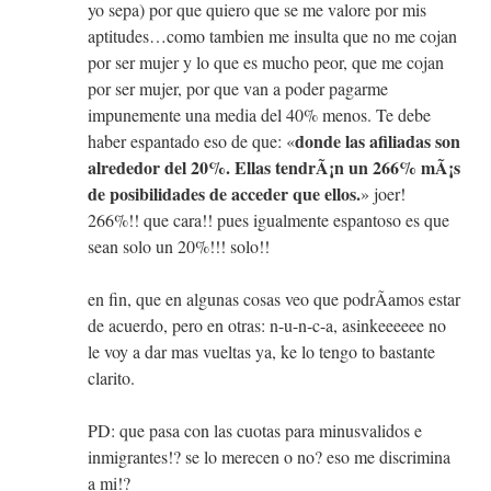
yo sepa) por que quiero que se me valore por mis
aptitudes…como tambien me insulta que no me cojan
por ser mujer y lo que es mucho peor, que me cojan
por ser mujer, por que van a poder pagarme
impunemente una media del 40% menos. Te debe
donde las afiliadas son
haber espantado eso de que: «
alrededor del 20%. Ellas tendrÃ¡n un 266% mÃ¡s
de posibilidades de acceder que ellos.
» joer!
266%!! que cara!! pues igualmente espantoso es que
sean solo un 20%!!! solo!!
en fin, que en algunas cosas veo que podrÃ­amos estar
de acuerdo, pero en otras: n-u-n-c-a, asinkeeeeee no
le voy a dar mas vueltas ya, ke lo tengo to bastante
clarito.
PD: que pasa con las cuotas para minusvalidos e
inmigrantes!? se lo merecen o no? eso me discrimina
a mi!?