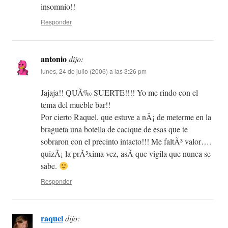
insomnio!!
Responder
antonio
dijo:
lunes, 24 de julio (2006) a las 3:26 pm
Jajaja!! QUÃ‰ SUERTE!!!! Yo me rindo con el
tema del mueble bar!!
Por cierto Raquel, que estuve a nÃ¡ de meterme en la
bragueta una botella de cacique de esas que te
sobraron con el precinto intacto!!! Me faltÃ³ valor….
quizÃ¡ la prÃ³xima vez, asÃ­ que vigila que nunca se
sabe.
Responder
raquel
dijo: