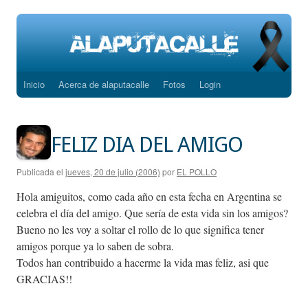
Inicio
Acerca de alaputacalle
Fotos
Login
Saltar
al
contenido
FELIZ DIA DEL AMIGO
Publicada el
jueves, 20 de julio (2006)
por
EL POLLO
Hola amiguitos, como cada año en esta fecha en Argentina se
celebra el día del amigo. Que sería de esta vida sin los amigos?
Bueno no les voy a soltar el rollo de lo que significa tener
amigos porque ya lo saben de sobra.
Todos han contribuido a hacerme la vida mas feliz, asi que
GRACIAS!!