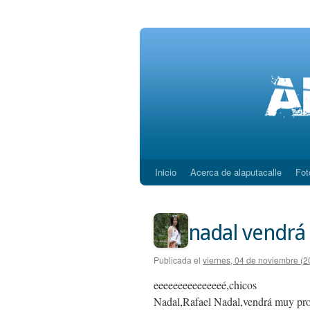
Inicio
Acerca de alaputacalle
Fot
Saltar
al
contenido
nadal vendrá 
Publicada el
viernes, 04 de noviembre (2
eeeeeeeeeeeeeeé,chicos
Nadal,Rafael Nadal,vendrá muy pro