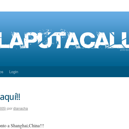
os
Login
aquí!!
005)
por
dianacha
nto a Shanghai,China!!!