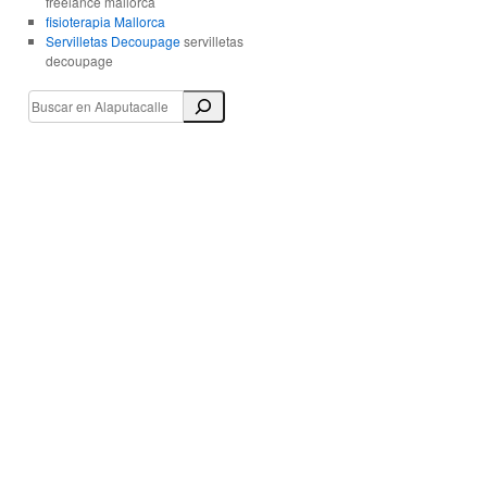
freelance mallorca
fisioterapia Mallorca
Servilletas Decoupage
servilletas
decoupage