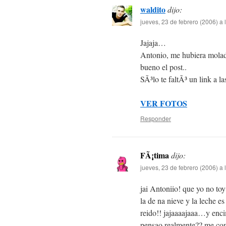
waldito
dijo:
jueves, 23 de febrero (2006) a
Jajaja…
Antonio, me hubiera mola
bueno el post..
SÃ³lo te faltÃ³ un link a la
VER FOTOS
Responder
FÃ¡tima
dijo:
jueves, 23 de febrero (2006) a
jai Antoniio! que yo no toy 
la de na nieve y la leche 
reido!! jajaaaajaaa…y enci
pensao realmente?? me comb