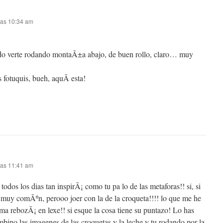
 las 10:34 am
do verte rodando montaÃ±a abajo, de buen rollo, claro… muy
s fotuquis, bueh, aquÃ­ esta!
 las 11:41 am
todos los dias tan inspirÃ¡ como tu pa lo de las metaforas!! si, si
es muy comÃºn, perooo joer con la de la croqueta!!!! lo que me he
ma rebozÃ¡ en lexe!! si esque la cosa tiene su puntazo! Lo has
ino las imagenes de las croquetas y la leche y tu rodando por la