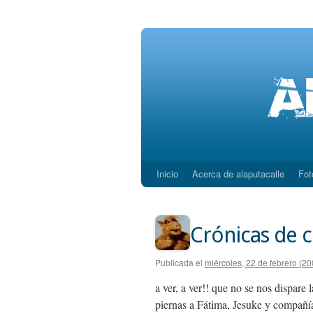
Inicio
Acerca de alaputacalle
Fot
Saltar
al
contenido
Crónicas de 
Publicada el
miércoles, 22 de febrero (20
a ver, a ver!! que no se nos dispar
piernas a Fátima, Jesuke y compañía 