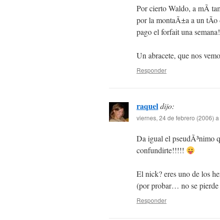
Por cierto Waldo, a mÃ­ ta
por la montaÃ±a a un tÃ­o 
pago el forfait una semana!
Un abracete, que nos vemo
Responder
raquel
dijo:
viernes, 24 de febrero (2006) a
Da igual el pseudÃ³nimo que
confundirte!!!!!
El nick? eres uno de los 
(por probar… no se pierd
Responder