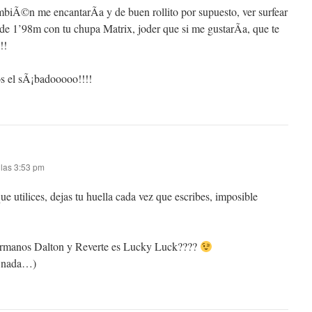
mbiÃ©n me encantarÃ­a y de buen rollito por supuesto, ver surfear
de 1’98m con tu chupa Matrix, joder que si me gustarÃ­a, que te
!!
s el sÃ¡badooooo!!!!
 las 3:53 pm
 utilices, dejas tu huella cada vez que escribes, imposible
hermanos Dalton y Reverte es Lucky Luck????
e nada…)