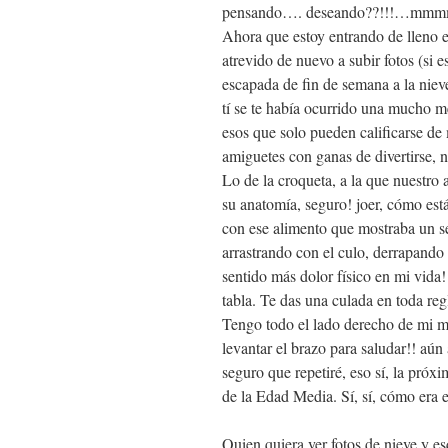
pensando…. deseando??!!!…m
Ahora que estoy entrando de lleno 
atrevido de nuevo a subir fotos (si 
escapada de fin de semana a la niev
tí se te había ocurrido una mucho me
esos que solo pueden calificarse d
amiguetes con ganas de divertirse, 
Lo de la croqueta, a la que nuestro
su anatomía, seguro! joer, cómo está
con ese alimento que mostraba un se
arrastrando con el culo, derrapand
sentido más dolor físico en mi vida!
tabla. Te das una culada en toda reg
Tengo todo el lado derecho de mi m
levantar el brazo para saludar!! aún
seguro que repetiré, eso sí, la pró
de la Edad Media. Sí, sí, cómo era e
Quien quiera ver fotos de nieve y es