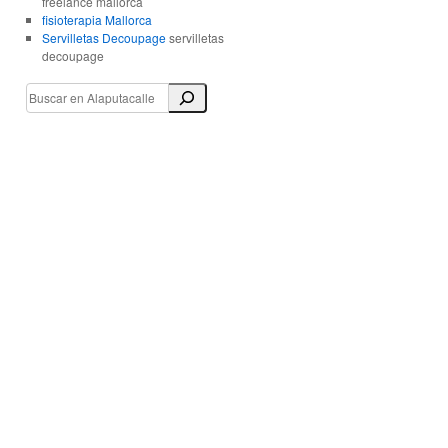
freelance mallorca
fisioterapia Mallorca
Servilletas Decoupage
servilletas
decoupage