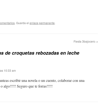
comentarios
. Guarda el
enlace permanente
.
Fiesta 3bajocero→
as de croquetas rebozadas en leche
 las 10:33 am
lanteas escribir una novela o un cuento, colaborar con una
 algo!!!!! Seguro que te forras!!!!!