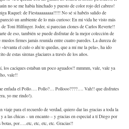
aún no se me había hinchado y puesto de color rojo del cabreo!
iga Raquel: de Fiestaaaaaaaa!!!!! No sé si habéis salido de
pareció un ambiente de lo más curioso: En mi vida he visto más
de Toni Hilfinger. Joder, si parecían clones de Carlos Reverte!!
parte de eso, también se puede disfrutar de la mejor colección de
 muslos firmes jamás reunida entre cuatro paredes. La dureza de
«levanta el culo o ahí te quedas, que a mí me la pela», ha ido
o de estas sirenas glaciares a través de los años.
, los caciques estaban un poco aguados!! mmmm, vale, vale ya
ho, vale!!
 me enfada el Pollo…. Pollo?… Pollooo????…. Vah!! que disfrutes
era, yo me rindo!).
n viaje para el recuerdo de verdad, quiero dar las gracias a toda la
y a las chicas – un encanto – y gracias en especial a tí Diego por
 botas, por…..etc, etc, etc, etc. Gracias!!