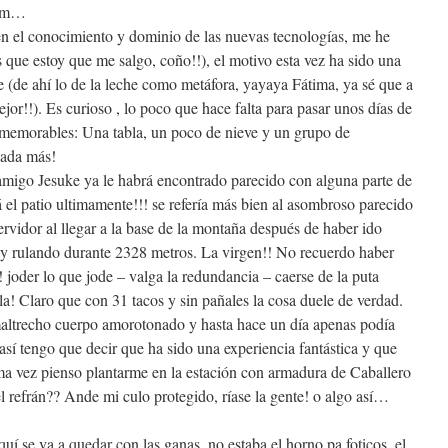
mmm…
en el conocimiento y dominio de las nuevas tecnologías, me he
es que estoy que me salgo, coño!!), el motivo esta vez ha sido una
e (de ahí lo de la leche como metáfora, yayaya Fátima, ya sé que a
jor!!). Es curioso , lo poco que hace falta para pasar unos días de
e memorables: Una tabla, un poco de nieve y un grupo de
nada más!
 amigo Jesuke ya le habrá encontrado parecido con alguna parte de
 el patio ultimamente!!! se refería más bien al asombroso parecido
rvidor al llegar a la base de la montaña después de haber ido
o y rulando durante 2328 metros. La virgen!! No recuerdo haber
! joder lo que jode – valga la redundancia – caerse de la puta
la! Claro que con 31 tacos y sin pañales la cosa duele de verdad.
altrecho cuerpo amorotonado y hasta hace un día apenas podía
 así tengo que decir que ha sido una experiencia fantástica y que
xima vez pienso plantarme en la estación con armadura de Caballero
l refrán?? Ande mi culo protegido, ríase la gente! o algo así…
quí se va a quedar con las ganas, no estaba el horno pa foticos, el