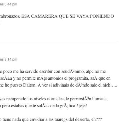
las 6:44 pm
ue cabronazos, ESA CAMARERA QUE SE VAYA PONIENDO
!
las 8:14 pm
 poco me ha servido escribir con seudÃ³nimo, alpc no me
aseÃ±a y no permite mÃ¡s antonios el programita, asÃ­ que en
e he puesto Dalton. A ver si adivinais de dÃ³nde sale el nick…..
as recuperado los niveles normales de perversiÃ³n humana,
pero estabas que te salÃ­as de la grÃ¡fica!! jeje!
tiene nada que envidiar a las tuaregs del desierto, eh???