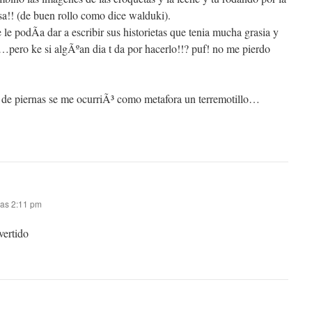
sa!! (de buen rollo como dice walduki).
e le podÃ­a dar a escribir sus historietas que tenia mucha grasia y
pero ke si algÃºan dia t da por hacerlo!!? puf! no me pierdo
 de piernas se me ocurriÃ³ como metafora un terremotillo…
las 2:11 pm
vertido