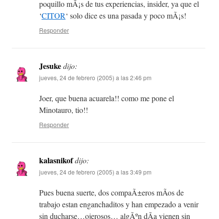
poquillo mÃ¡s de tus experiencias, insider, ya que el
‘
CITOR
‘ solo dice es una pasada y poco mÃ¡s!
Responder
Jesuke
dijo:
jueves, 24 de febrero (2005) a las 2:46 pm
Joer, que buena acuarela!! como me pone el
Minotauro, tio!!
Responder
kalasnikof
dijo:
jueves, 24 de febrero (2005) a las 3:49 pm
Pues buena suerte, dos compaÃ±eros mÃ­os de
trabajo estan enganchaditos y han empezado a venir
sin ducharse…ojerosos… algÃºn dÃ­a vienen sin