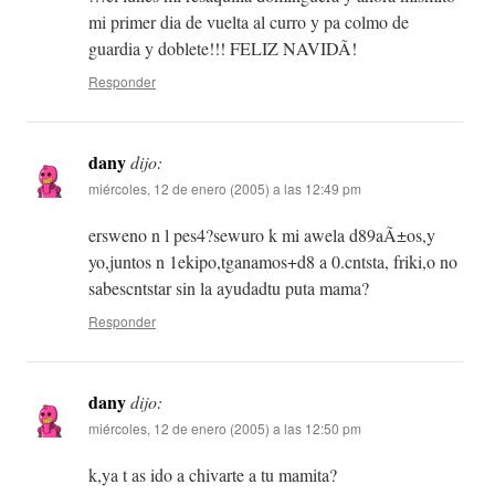
mi primer dia de vuelta al curro y pa colmo de
guardia y doblete!!! FELIZ NAVIDÃ!
Responder
dany
dijo:
miércoles, 12 de enero (2005) a las 12:49 pm
ersweno n l pes4?sewuro k mi awela d89aÃ±os,y
yo,juntos n 1ekipo,tganamos+d8 a 0.cntsta, friki,o no
sabescntstar sin la ayudadtu puta mama?
Responder
dany
dijo:
miércoles, 12 de enero (2005) a las 12:50 pm
k,ya t as ido a chivarte a tu mamita?