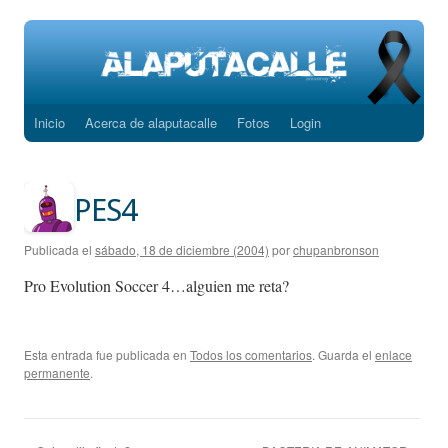
Inicio
Acerca de alaputacalle
Fotos
Login
Saltar
al
contenido
PES4
Publicada el
sábado, 18 de diciembre (2004)
por
chupanbronson
Pro Evolution Soccer 4…alguien me reta?
Esta entrada fue publicada en
Todos los comentarios
. Guarda el
enlace
permanente
.