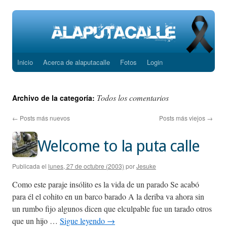
Inicio
Acerca de alaputacalle
Fotos
Login
Saltar
al
Todos los comentarios
Archivo de la categoría:
contenido
←
Posts más nuevos
Posts más viejos
→
Welcome to la puta calle
Publicada el
lunes, 27 de octubre (2003)
por
Jesuke
Como este paraje insólito es la vida de un parado Se acabó
para él el cohito en un barco barado A la deriba va ahora sin
un rumbo fijo algunos dicen que elculpable fue un tarado otros
que un hijo …
Sigue leyendo
→