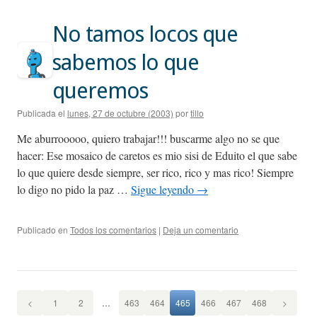
No tamos locos que
sabemos lo que
queremos
Publicada el
lunes, 27 de octubre (2003)
por
tillo
Me aburrooooo, quiero trabajar!!! buscarme algo no se que
hacer: Ese mosaico de caretos es mio sisi de Eduito el que sabe
lo que quiere desde siempre, ser rico, rico y mas rico! Siempre
lo digo no pido la paz …
Sigue leyendo
→
Publicado en
Todos los comentarios
|
Deja un comentario
<
1
2
…
463
464
465
466
467
468
>