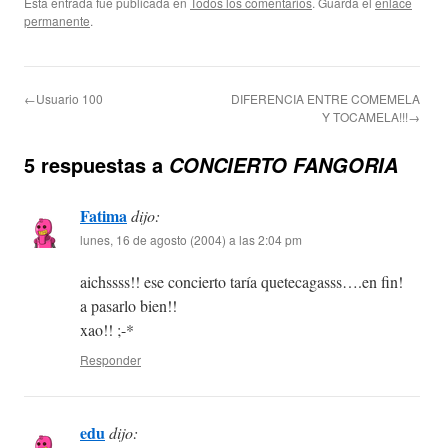
Esta entrada fue publicada en
Todos los comentarios
. Guarda el
enlace
permanente
.
←Usuario 100
DIFERENCIA ENTRE COMEMELA
Y TOCAMELA!!!→
5 respuestas a
CONCIERTO FANGORIA
Fatima
dijo:
lunes, 16 de agosto (2004) a las 2:04 pm
aichssss!! ese concierto taría quetecagasss….en fin!
a pasarlo bien!!
xao!! ;-*
Responder
edu
dijo: