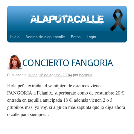
Inicio
Acerca de alaputacalle
Fotos
Login
Saltar
al
contenido
CONCIERTO FANGORIA
Publicada el
lunes, 16 de agosto (2004)
por
bacteria
Hola peña extraña, el veintipico de este mes viene
FANGORIA a Felanitx, superbarato como de costumbre 20 €
entrada en taquilla anticipada 18 €, además vienen 2 o 3
grupillos más, yo voy, si alguien más sapunta que lo diga ahora
o calle para siempre…