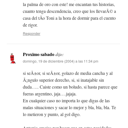
la palma de oro con este! me encantan tus historias,
cuanto tenga descendencia, creo que los llevarÃ© a
casa del tÃ­o Toni a la hora de dormir para el cuento
de rigor.
Responder
Proximo sabado
dijo:
domingo, 19 de diciembre (2004) a las 11:34 pm
si seÃ±or, si seÃ±or, golazo de media cancha y al
Ã¡ngulo superior derecho, si, si inatajable sin
duda….. Caiste como un boludo, si hasta parece que
fueras argentino, jaja….jajaja.
En cualquier caso no importa lo que digas de las
malas situaciones y sacar lo mejor y bla, bla, bla. Te
lo metieron y punto, al gol digo.
Antonio gracias por hacer que en estas navidades