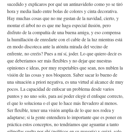
sucedido y explicaros por qué un antinavideño como yo se tiró
hora y media liado entre bolas de colores y cinta decorativa.
Hay muchas cosas que no me gustan de la navidad, cierto, y
montar el árbol no es que me haga especial ilusión, pero
disfruto de la compañía de una buena amiga, y eso compensa
la humillación de enredarte con el cable de la luz mientras está
en modo discoteca ante la atónita mirada del vecino de
enfrente, no creéis? Pues a mí sí, joder. Lo que quiero decir es
que deberíamos ser más flexibles y no dejar que nuestras
opiniones e ideas, por muy respetables que sean, nos nublen la
visión de las cosas y nos bloqueen. Saber sacar lo bueno de
una situación a priori negativa, es una virtud al alcance de muy
pocos. La capacidad de enfocar un problema desde varios
puntos y no uno solo, para así poder elegir el enfoque correcto,
el que lo soluciona o el que lo hace más llevadero al menos.
Ser flexible, tener una visión amplia de lo que nos rodea y
adaptarse; si la gente entendiera lo importante que es poner en
práctica estos conceptos, no tendríamos que aguantar a tanto
gilipollas suelto por ahí (políticos en su mayoría) y quizá, solo