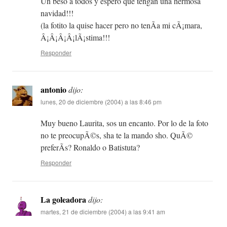
Un beso a todos y espero que tengan una hermosa
navidad!!!
(la fotito la quise hacer pero no tenÃ­a mi cÃ¡mara,
Â¡Â¡Â¡Â¡lÃ¡stima!!!
Responder
antonio
dijo:
lunes, 20 de diciembre (2004) a las 8:46 pm
Muy bueno Laurita, sos un encanto. Por lo de la foto
no te preocupÃ©s, sha te la mando sho. QuÃ©
preferÃ­s? Ronaldo o Batistuta?
Responder
La goleadora
dijo:
martes, 21 de diciembre (2004) a las 9:41 am