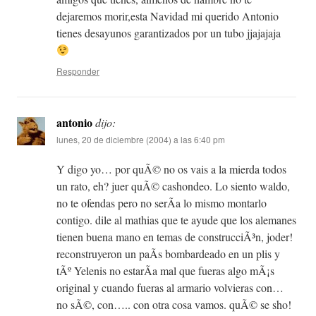
dejaremos morir,esta Navidad mi querido Antonio
tienes desayunos garantizados por un tubo jjajajaja
Responder
antonio
dijo:
lunes, 20 de diciembre (2004) a las 6:40 pm
Y digo yo… por quÃ© no os vais a la mierda todos
un rato, eh? juer quÃ© cashondeo. Lo siento waldo,
no te ofendas pero no serÃ­a lo mismo montarlo
contigo. dile al mathias que te ayude que los alemanes
tienen buena mano en temas de construcciÃ³n, joder!
reconstruyeron un paÃ­s bombardeado en un plis y
tÃº Yelenis no estarÃ­a mal que fueras algo mÃ¡s
original y cuando fueras al armario volvieras con…
no sÃ©, con….. con otra cosa vamos. quÃ© se sho!