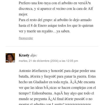
Prefiero una foto tuya con el arbolito en versiÃ³n
discoteca, y si aparece el vecino con la cara de Alf
mejor.
Para el resto del grupo: al arbolito lo dejo armado
hasta el 8 de Enero asique todos los que lo quieran
ver y traerle un regalito…ya saben.
Responder
Krasty
dijo:
martes, 21 de diciembre (2004) a las 12:05 pm
Antonio â€œfuerza y honorâ€ para dejar perder una
batalla, â€œira y fuegoâ€ para ganar la guerra. Estas
hecho un Gladiador en toda regla. Â¡Â¡Me encanta
ver que las ideas bÃ¡sicas se hacen complejas con el
tiempo!! Enhorabuena. AquÃ­ hay algo que todo el
mundo se pregunta Â¿Al final â€œte pusoâ€ o no
montar el arbolito con Laurita? jejejejejejejejejeje