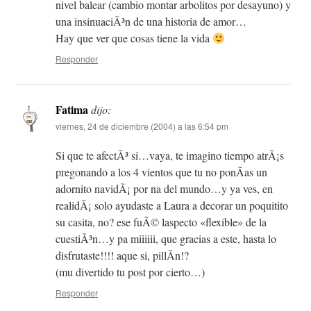
nivel balear (cambio montar arbolitos por desayuno) y
una insinuaciÃ³n de una historia de amor…
Hay que ver que cosas tiene la vida
Responder
Fatima
dijo:
viernes, 24 de diciembre (2004) a las 6:54 pm
Si que te afectÃ³ si…vaya, te imagino tiempo atrÃ¡s
pregonando a los 4 vientos que tu no ponÃ­as un
adornito navidÃ¡ por na del mundo…y ya ves, en
realidÃ¡ solo ayudaste a Laura a decorar un poquitito
su casita, no? ese fuÃ© laspecto «flexible» de la
cuestiÃ³n…y pa miiiiii, que gracias a este, hasta lo
disfrutaste!!!! aque si, pillÃ­n!?
(mu divertido tu post por cierto…)
Responder