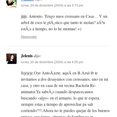
lunes, 20 de diciembre (2004) a las 3:10 pm
jijiji. Antonio. Tengo unos croissans en Casa… Y un
arbol de esos te plÃ¡stico que tanto te molan? aÃºn
estÃ¡s a tiempo, no lo he montau! =)
Responder
Jelenis
dijo:
lunes, 20 de diciembre (2004) a las 4:05 pm
Jejejeje.Oye AntoÃ±ete, aquÃ­ en B.Azul tb te
invitamos a dos desayunos con croissanes, uno en mi
casa, y otro en casa de mi vecina Bacteria Re-
animator.Ya sabrÃ¡s cuando desparezcamos
buscando «algo» en el armario, lo que te espera,
siempre estas a tiempo de aprovechar pa sali
corriendo!!!!.Ahora no te puedes quejar de los buenos
amigos que tienes, almenos de hambre no te