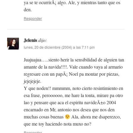
ya se te ocurrirÃ¡ algo. Ale, y mientras tanto que os
den.
Responder
Jelenis
dijo:
lunes, 20 de diciembre (2004) a las 7:11 pm
Juajuajua…..siento herir la sensibilidad de alguien tan
amante de la navida!!!!. Vale cuando vaya al armario
regresare con un papÃ¡ Noel pa montar por piezas,
jejejejeje.
Y que noden!! mmmmm, noto cierto resintimiento en
esa frase, peroooooo, me hare la tonta, mirare pa otro
lao y pensare que aca el espiritu navideÃ±o 2004
encarnado en Mr, antonio nos desea que nos den
muchas cosas buenas
Ala, ahora me dsaperezco,
que me toy haciendo nota muxo no?
Responder