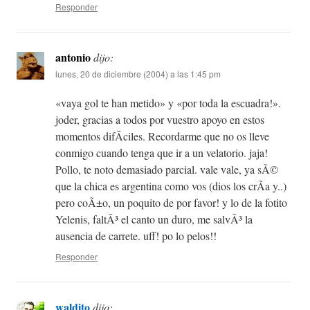
Responder
antonio
dijo:
lunes, 20 de diciembre (2004) a las 1:45 pm
«vaya gol te han metido» y «por toda la escuadra!».
joder, gracias a todos por vuestro apoyo en estos
momentos difÃ­ciles. Recordarme que no os lleve
conmigo cuando tenga que ir a un velatorio. jaja!
Pollo, te noto demasiado parcial. vale vale, ya sÃ©
que la chica es argentina como vos (dios los crÃ­a y..)
pero coÃ±o, un poquito de por favor! y lo de la fotito
Yelenis, faltÃ³ el canto un duro, me salvÃ³ la
ausencia de carrete. uff! po lo pelos!!
Responder
waldito
dijo: