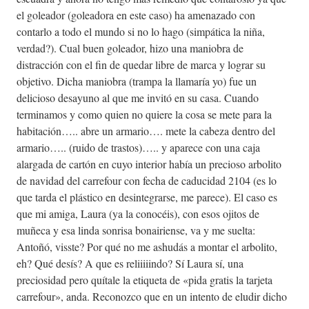
el goleador (goleadora en este caso) ha amenazado con
contarlo a todo el mundo si no lo hago (simpática la niña,
verdad?). Cual buen goleador, hizo una maniobra de
distracción con el fin de quedar libre de marca y lograr su
objetivo. Dicha maniobra (trampa la llamaría yo) fue un
delicioso desayuno al que me invitó en su casa. Cuando
terminamos y como quien no quiere la cosa se mete para la
habitación….. abre un armario…. mete la cabeza dentro del
armario….. (ruido de trastos)….. y aparece con una caja
alargada de cartón en cuyo interior había un precioso arbolito
de navidad del carrefour con fecha de caducidad 2104 (es lo
que tarda el plástico en desintegrarse, me parece). El caso es
que mi amiga, Laura (ya la conocéis), con esos ojitos de
muñeca y esa linda sonrisa bonairiense, va y me suelta:
Antoñó, visste? Por qué no me ashudás a montar el arbolito,
eh? Qué desís? A que es reliiiiindo? Sí Laura sí, una
preciosidad pero quítale la etiqueta de «pida gratis la tarjeta
carrefour», anda. Reconozco que en un intento de eludir dicho