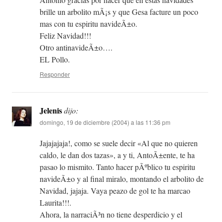
brille un arbolito mÃ¡s y que Gesa facture un poco
mas con tu espiritu navideÃ±o.
Feliz Navidad!!!
Otro antinavideÃ±o….
EL Pollo.
Responder
Jelenis
dijo:
domingo, 19 de diciembre (2004) a las 11:36 pm
Jajajajaja!, como se suele decir «Al que no quieren
caldo, le dan dos tazas», a y ti, AntoÃ±ente, te ha
pasao lo mismito. Tanto hacer pÃºblico tu espiritu
navideÃ±o y al final miralo, montando el arbolito de
Navidad, jajaja. Vaya peazo de gol te ha marcao
Laurita!!!.
Ahora, la narraciÃ³n no tiene desperdicio y el