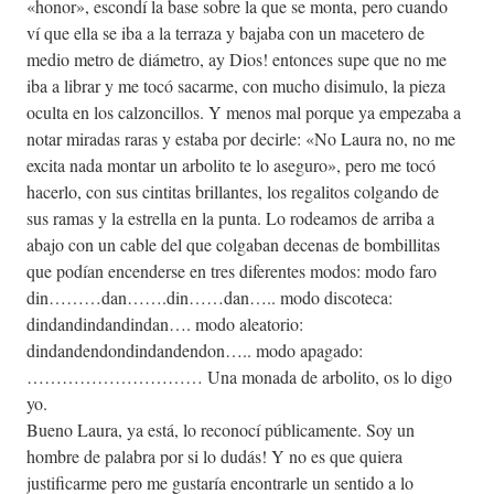
«honor», escondí la base sobre la que se monta, pero cuando
ví que ella se iba a la terraza y bajaba con un macetero de
medio metro de diámetro, ay Dios! entonces supe que no me
iba a librar y me tocó sacarme, con mucho disimulo, la pieza
oculta en los calzoncillos. Y menos mal porque ya empezaba a
notar miradas raras y estaba por decirle: «No Laura no, no me
excita nada montar un arbolito te lo aseguro», pero me tocó
hacerlo, con sus cintitas brillantes, los regalitos colgando de
sus ramas y la estrella en la punta. Lo rodeamos de arriba a
abajo con un cable del que colgaban decenas de bombillitas
que podían encenderse en tres diferentes modos: modo faro
din………dan…….din……dan….. modo discoteca:
dindandindandindan…. modo aleatorio:
dindandendondindandendon….. modo apagado:
………………………… Una monada de arbolito, os lo digo
yo.
Bueno Laura, ya está, lo reconocí públicamente. Soy un
hombre de palabra por si lo dudás! Y no es que quiera
justificarme pero me gustaría encontrarle un sentido a lo