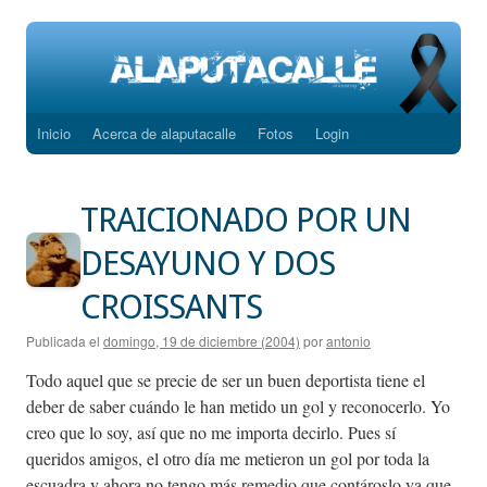
Inicio
Acerca de alaputacalle
Fotos
Login
Saltar
al
TRAICIONADO POR UN
contenido
DESAYUNO Y DOS
CROISSANTS
Publicada el
domingo, 19 de diciembre (2004)
por
antonio
Todo aquel que se precie de ser un buen deportista tiene el
deber de saber cuándo le han metido un gol y reconocerlo.
Yo
creo que lo soy, así que no me importa decirlo. Pues sí
queridos amigos, el otro día me metieron un gol por toda la
escuadra y ahora no tengo más remedio que contároslo ya que