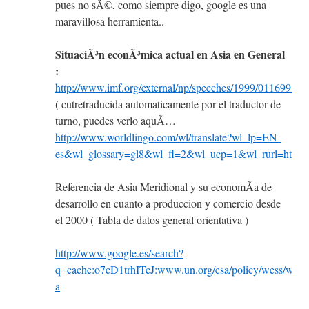
pues no sÃ©, como siempre digo, google es una
maravillosa herramienta..
SituaciÃ³n econÃ³mica actual en Asia en General
:
http://www.imf.org/external/np/speeches/1999/011699.ht
( cutretraducida automaticamente por el traductor de
turno, puedes verlo aquÃ­…
http://www.worldlingo.com/wl/translate?wl_lp=EN-
es&wl_glossary=gl8&wl_fl=2&wl_ucp=1&wl_rurl=ht
Referencia de Asia Meridional y su economÃ­a de
desarrollo en cuanto a produccion y comercio desde
el 2000 ( Tabla de datos general orientativa )
http://www.google.es/search?
q=cache:o7cD1trhITcJ:www.un.org/esa/policy/wess/wesp
a