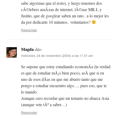
sabe algo(mas que el resto), y luego tenemos dos
cÃ©lebres araÃ±as de internet, lÃ©ase MR.L y
Justito, que de googlear saben un rato.. a lo mejor les
da por dedicarte 10 minutos.. voluntarios?
Responder
Magda
dijo:
miércoles, 24 de noviembre (2004) a las 11:31 am
Se supone que estoy estudiando economÃ­a (la verdad
es que de estudiar mÃ¡s bien poco), asÃ­ que si en
uno de esos dÃ­as en que me aburro tanto que me
pongo a estudiar encuentro algo…, pues eso, que te
lo mando.
Aunque creo recordar que mi temario no abarca Asia
(aunque vete tÃº a saber…)
Responder