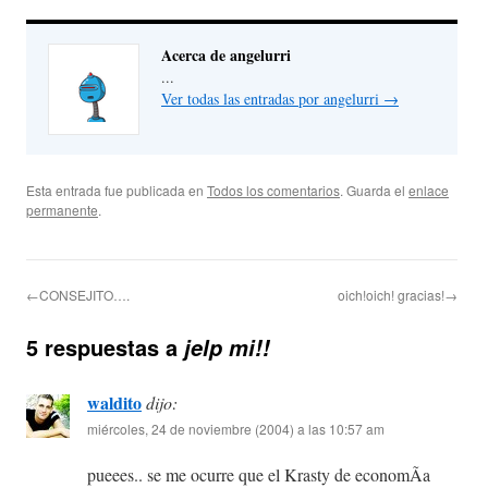
Acerca de angelurri
...
Ver todas las entradas por angelurri
→
Esta entrada fue publicada en
Todos los comentarios
. Guarda el
enlace
permanente
.
←CONSEJITO….
oich!oich! gracias!→
5 respuestas a
jelp mi!!
waldito
dijo:
miércoles, 24 de noviembre (2004) a las 10:57 am
pueees.. se me ocurre que el Krasty de economÃ­a