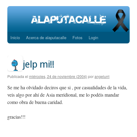
Inicio
Acerca de alaputacalle
Fotos
Login
Saltar
al
contenido
jelp mi!!
Publicada el
miércoles, 24 de noviembre (2004)
por
angelurri
Se me ha olvidado deciros que si , por casualidades de la vida,
veis algo por ahí de Asia meridional, me lo podéis mandar
como obra de buena caridad.
gracias!!!