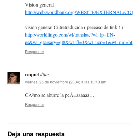
Vision general
http://web.worldbank.org/WBSITE/EXTERNAL/CO
vision general Cutretraducida ( peeeaso de link ! )
http://worldlingo.com/wl/translate?wl_lp=EN-
es&wl_glossary=gl8&wl_fl=3&wl_ucp=1&wl_ru
Responder
raquel
dijo:
viernes, 26 de noviembre (2004) a las 10:13 am
CÃ³mo se aburre la peÃ±aaaaaa….
Responder
Deja una respuesta