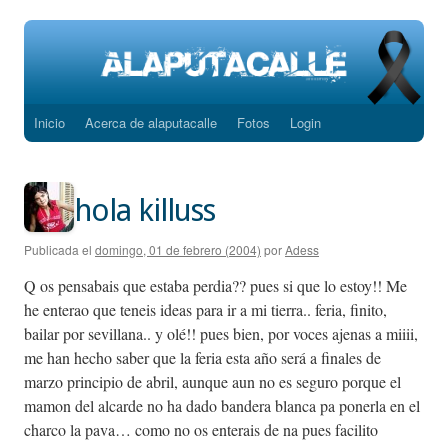
Inicio
Acerca de alaputacalle
Fotos
Login
Saltar
al
contenido
hola killuss
Publicada el
domingo, 01 de febrero (2004)
por
Adess
Q os pensabais que estaba perdia?? pues si que lo estoy!! Me
he enterao que teneis ideas para ir a mi tierra.. feria, finito,
bailar por sevillana.. y olé!! pues bien, por voces ajenas a miiii,
me han hecho saber que la feria esta año será a finales de
marzo principio de abril, aunque aun no es seguro porque el
mamon del alcarde no ha dado bandera blanca pa ponerla en el
charco la pava… como no os enterais de na pues facilito